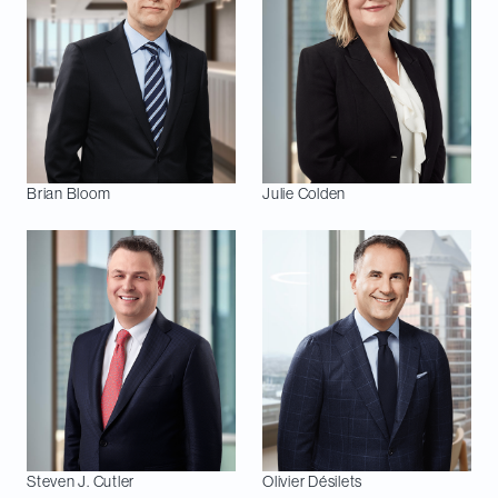
Brian
Bloom
Julie
Colden
Steven J.
Cutler
Olivier
Désilets