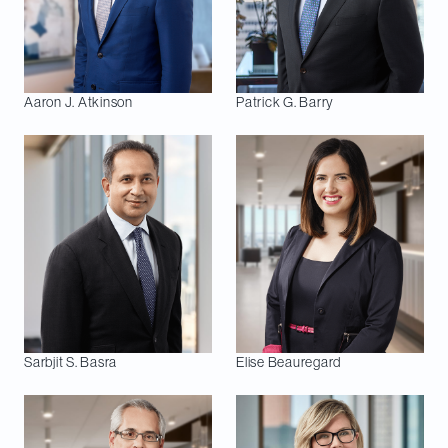
Aaron J.
Atkinson
Patrick G.
Barry
Sarbjit S.
Basra
Elise
Beauregard