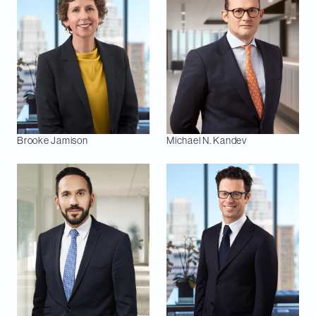
Brooke
Jamison
Michael N.
Kandev