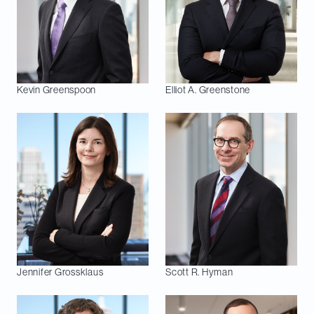
Kevin
Greenspoon
Elliot A.
Greenstone
Jennifer
Grossklaus
Scott R.
Hyman