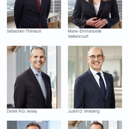
Sébastien
Thériault
Marie-Emmanuelle
Vaillancourt
Derek R.G.
Vesey
Justin D.
Vineberg