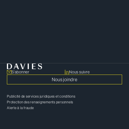
structures inventives et détaillées
qui répondent aux besoins de
toutes les parties.
PARTAGER
Copier le lien
S’abonner
Nous suivre
Nous joindre
Publicité de services juridiques et conditions
Protection des renseignements personnels
Alerte à la fraude