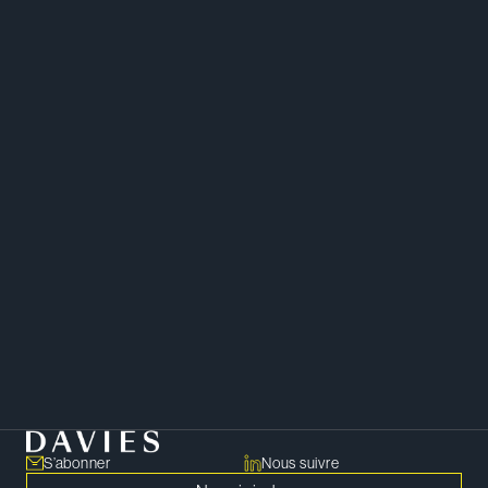
Droit des sociétés
Fusions et acquisitions
Marchés financiers et valeurs mobilières
S’abonner
Nous suivre