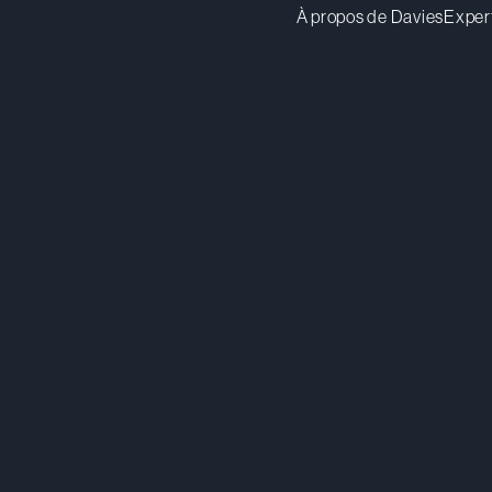
À propos de Davies
Exper
canderson@dwpv.com
Té
416.367.7448
Té
Toronto
Co