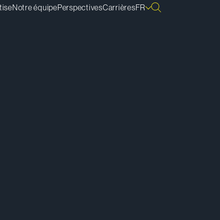
tise
Notre équipe
Perspectives
Carrières
FR
lécharger la vCard
lécharger la bio
pier le lien de la bio