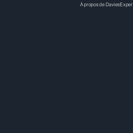
À propos de Davies
Exper