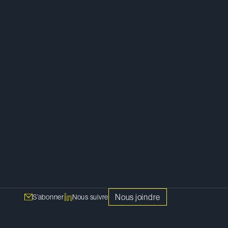
Technologie
Cybersécurité et protection des
données
Sciences de la vie
Intelligence artificielle
Nous joindre
S’abonner
Nous suivre