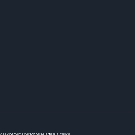
renseignements personnels
Alerte à la fraude