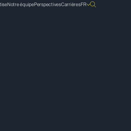
tise
Notre équipe
Perspectives
Carrières
FR
lécharger la vCard
lécharger la bio
pier le lien de la bio