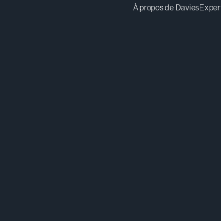
À propos de Davies
Exper
mjarvie@dwpv.com
Té
514.807.0633
Té
Montréal
Co