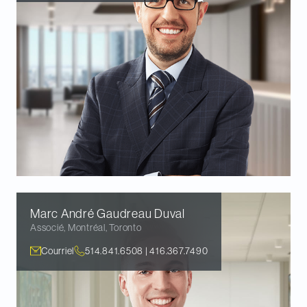
Marc André Gaudreau
Duval
Associé
,
Montréal, Toronto
Courriel
514.841.6508 | 416.367.7490