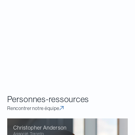
des investisseurs non résidents ou exonérés
d’impôt sera affectée, car les transactions
avec ces entités soumettront probablement
l’emprunteur à l’application des règles RDEIF.
Ceci est particulièrement pertinent dans le
secteur minier ou le secteur du capital-risque.
Nous continuerons de surveiller tout
développement concernant les propositions
RDEIF en vue de communiquer de futures mises à
jour.
Personnes-ressources
Rencontrer notre équipe
Christopher
Anderson
Associé
,
Toronto