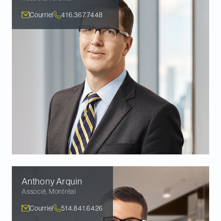
Courriel
416.367.7448
Anthony
Arquin
Associé
,
Montréal
Courriel
514.841.6426