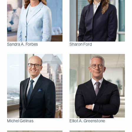
Sandra A.
Forbes
Sharon
Ford
Michel
Gélinas
Elliot A.
Greenstone