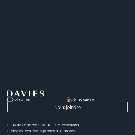
entreprises émergentes et les
investisseurs, nous comprenons
vos besoins et savons ce qu’il faut
pour faire progresser votre
entreprise.
PARTAGER
Copier le lien
S’abonner
Nous suivre
Nous joindre
Publicité de services juridiques et conditions
Protection des renseignements personnels