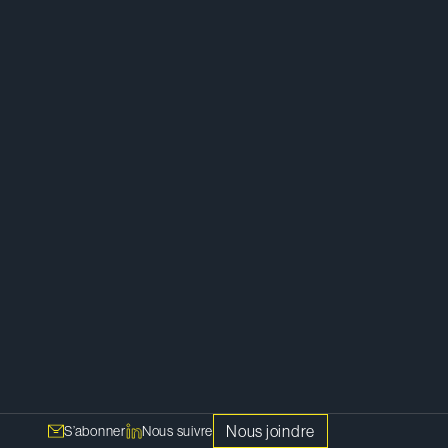
Litige
Enquêtes et droit pénal des affaires
Droit public
Nous joindre
S’abonner
Nous suivre