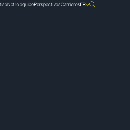
tise
Notre équipe
Perspectives
Carrières
FR
lécharger la vCard
lécharger la bio
pier le lien de la bio