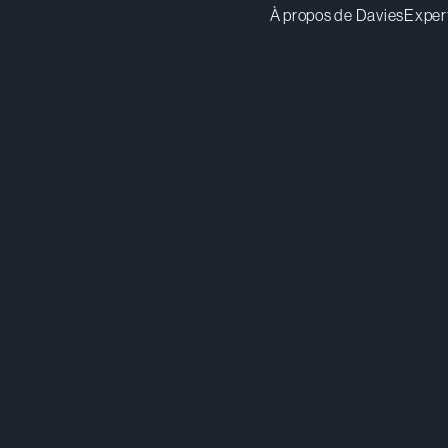
À propos de Davies
Exper
lmoubayed@dwpv.com
Té
514.841.6461
Té
416.863.5582
Co
Montréal
Toronto