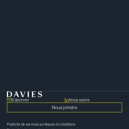
Axé sur les solutions et doté d’un
sens commercial, Ryan est réputé
pour sa façon claire et concrète
d’aborder les enjeux d’affaires
complexes.
Droit des sociétés
S’abonner
Nous suivre
Nous joindre
Publicité de services juridiques et conditions