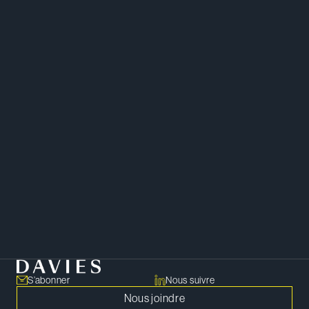
Rahin met à profit son expérience
en conseil en gestion pour
apporter un éclairage
pragmatique et axé sur les
affaires à sa pratique en droit des
sociétés.
Droit des sociétés
Intelligence artificielle
S’abonner
Nous suivre
Nous joindre