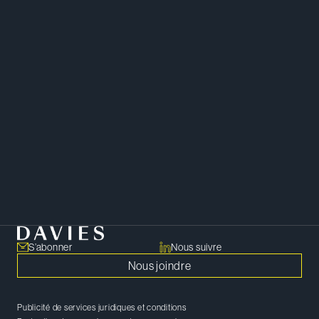
Les clients apprécient l’excellent
esprit d’analyse et le
discernement stratégique de Matt
dans le cadre de leurs dossiers de
litige.
Litige
S’abonner
Nous suivre
Nous joindre
Publicité de services juridiques et conditions