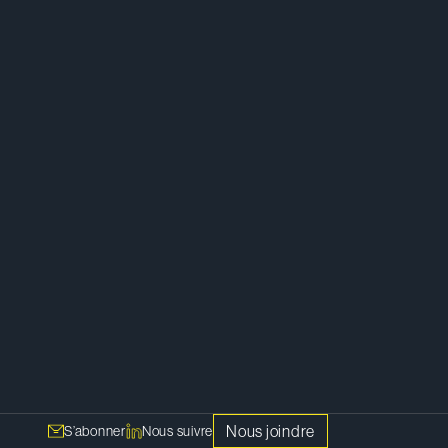
ère
Fiscalité
ts
Nous joindre
S’abonner
Nous suivre