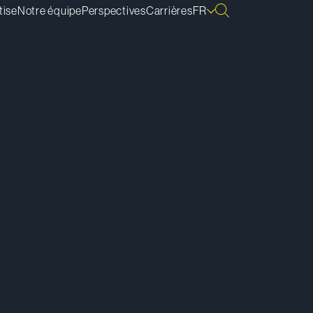
tise
Notre équipe
Perspectives
Carrières
FR
lécharger la vCard
lécharger la bio
pier le lien de la bio