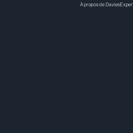
À propos de Davies
Exper
jhiguera@dwpv.com
Té
416.367.7510
Té
Toronto
Co