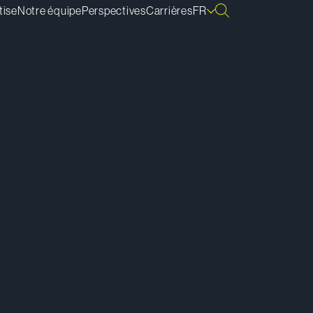
tise
Notre équipe
Perspectives
Carrières
FR
lécharger la vCard
lécharger la bio
pier le lien de la bio