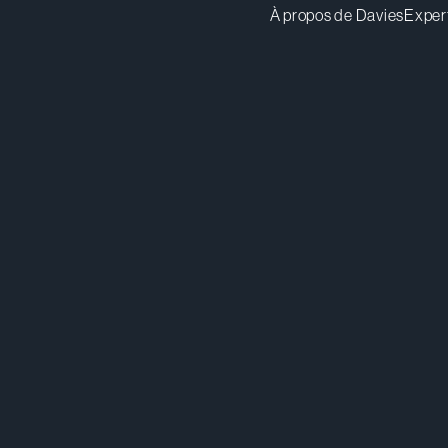
À propos de Davies
Exper
jlapare@dwpv.com
Té
514.841.6587
Té
Montréal
Co