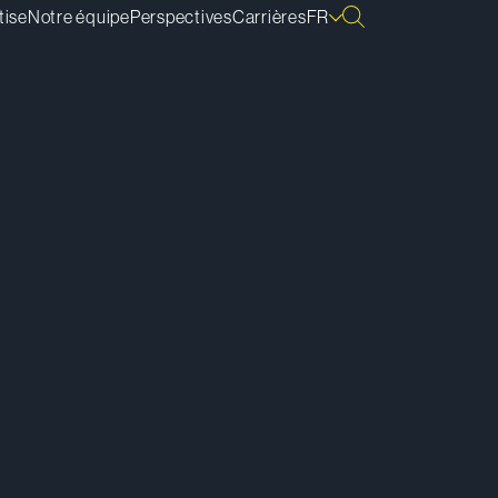
tise
Notre équipe
Perspectives
Carrières
FR
lécharger la vCard
lécharger la bio
pier le lien de la bio