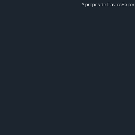
À propos de Davies
Exper
elanctot@dwpv.com
Té
514.841.6599
Té
Montréal
Co