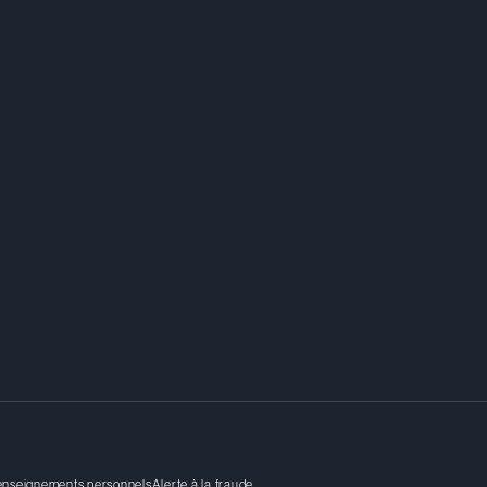
renseignements personnels
Alerte à la fraude