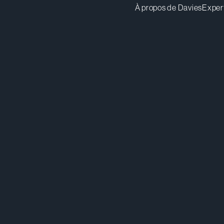
À propos de Davies
Exper
bbrathwaite@dwpv.com
Té
514.841.6509
Té
Montréal
Co