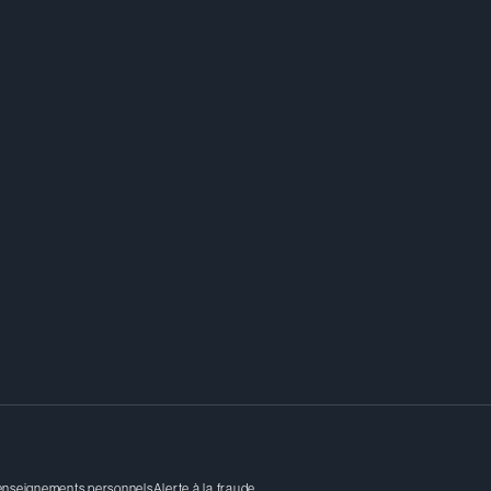
renseignements personnels
Alerte à la fraude