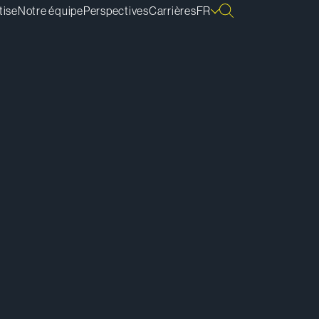
tise
Notre équipe
Perspectives
Carrières
FR
lécharger la vCard
lécharger la bio
pier le lien de la bio