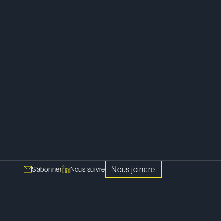
er
Droit des sociétés
Immobilier
Nous joindre
S’abonner
Nous suivre