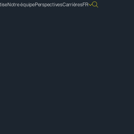
tise
Notre équipe
Perspectives
Carrières
FR
lécharger la vCard
lécharger la bio
pier le lien de la bio