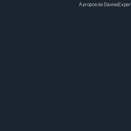
À propos de Davies
Exper
agelfusa@dwpv.com
Té
514.841.6486
Té
Montréal
Co