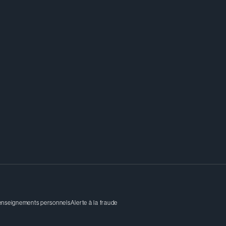
ée en droit bancaire et en immobili
renseignements personnels
Alerte à la fraude