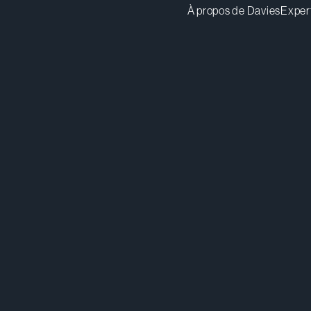
À propos de Davies
Exper
adutrisac@dwpv.com
Té
514.807.1370
Té
Montréal
Co