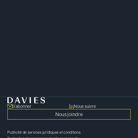
Les études interdisciplinaires
d’Abigail lui permettent
d’intervenir dans un large éventail
d’opérations commerciales.
Droit des sociétés
Technologie
Intelligence artificielle
S’abonner
Nous suivre
Nous joindre
Publicité de services juridiques et conditions