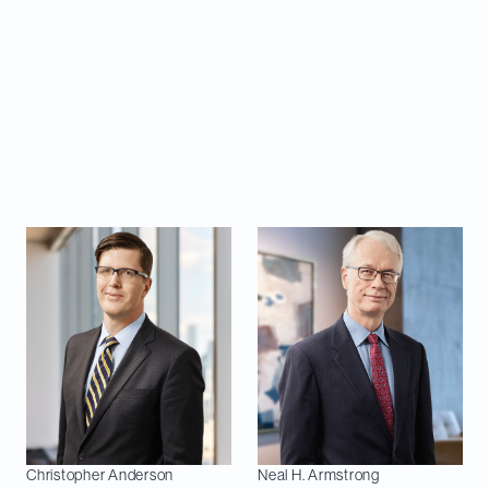
classe une fois de plus Davies au premier rang
(
Tier 1
) dans les domaines de la fiscalité, des
différends fiscaux et de la fiscalité transactionnelle
dans son édition 2026.
En plus de ce classement du cabinet, 14 de nos
associées et associés ont été classés dans leurs
domaines de pratique respectifs :
Christopher
Anderson
Neal H.
Armstrong