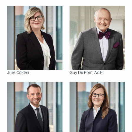
Julie
Colden
Guy
Du Pont, Ad.E.