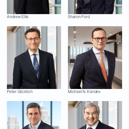
Andrew
Ellis
Sharon
Ford
Peter
Glicklich
Michael N.
Kandev