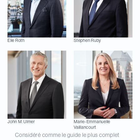
Elie
Roth
Stephen
Ruby
John M.
Ulmer
Marie-Emmanuelle
Vaillancourt
Considéré comme le guide le plus complet