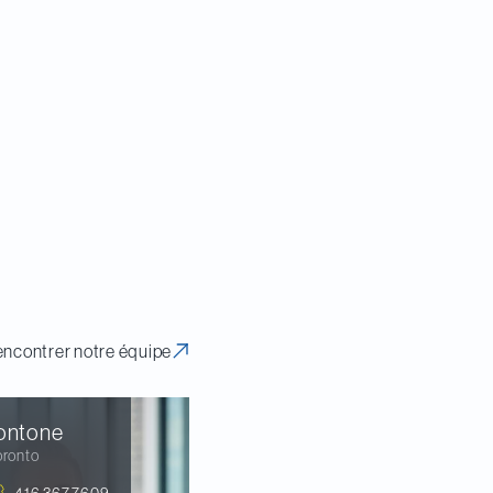
ncontrer notre équipe
ontone
oronto
416.367.7609