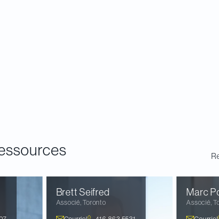
essources
Re
n
Brett
Seifred
Marc
P
Associé
,
Toronto
Associé
,
T
07
Courriel
416.863.5531
Courriel