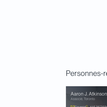
Ouvrir le guide
Personnes-r
Aaron J.
Atkinso
Associé
,
Toronto
Courriel
416.367.69