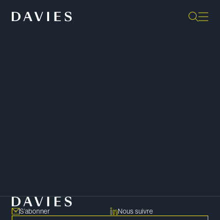
« Je classerais Davies au premier
rang au Canada en fusions et
acquisitions et en financement
des entreprises. »
Commentateur de marché –
Chambers
Canada
PARTAGER
Copier le lien
S’abonner
Nous suivre