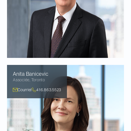
Anita
Banicevic
Associée
,
Toronto
Courriel
416.863.5523