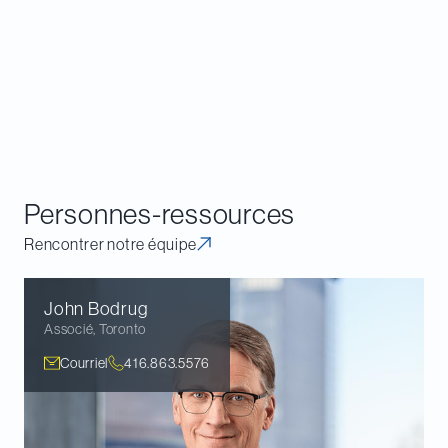
de l’application des dispositions de la Loi relatives
aux questions susceptibles d’examen ou de
l’interprétation des Lignes directrices proposées,
ainsi que d’aider les parties intéressées à élaborer
des commentaires sur les Lignes directrices
proposées.
Personnes-ressources
Rencontrer notre équipe
John
Bodrug
Associé
,
Toronto
Courriel
416.863.5576