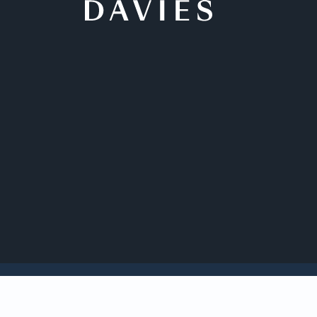
Perspectives
Davies représente V
dans le cadre de la 