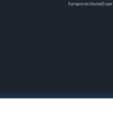
À propos de Davies
Exper
ance Street Capital, un fonds de capital-investisse
vente de Terra Insights, une société de surveillance 