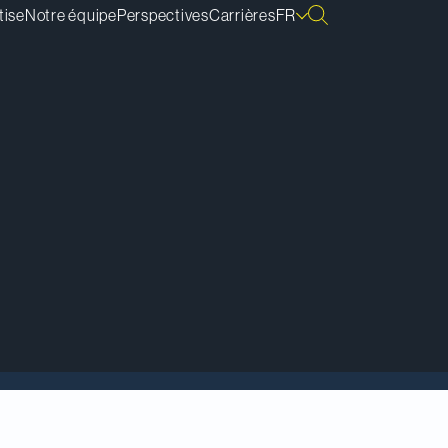
tise
Notre équipe
Perspectives
Carrières
FR
ment de Los Angeles,
géotechnique,