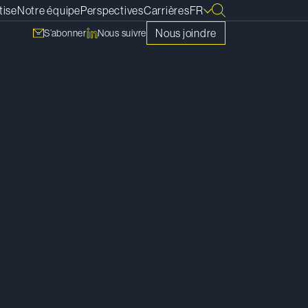
tise
Notre équipe
Perspectives
Carrières
FR
Nous joindre
S’abonner
Nous suivre