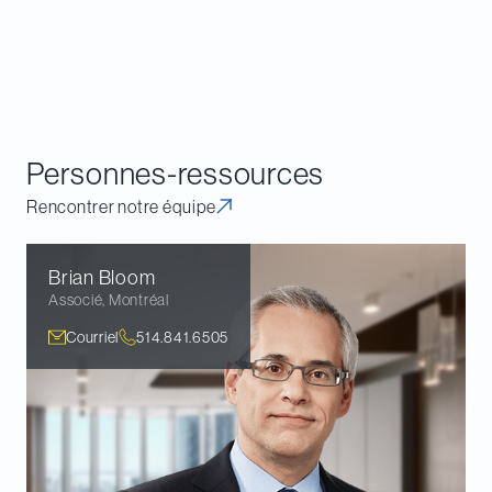
vérifications.
4
Nouveau sous-alinéa 231.1(1)d)(ii) et nouvel alinéa 231.1(1)e) de la LIR.
5
Lire le texte de l’ARC :
Guide de la Charte des droits du contribuable :
Pour comprendre vos droits en tant que contribuable
.
Personnes-ressources
Rencontrer notre équipe
Brian
Bloom
Associé
,
Montréal
Courriel
514.841.6505