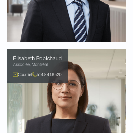
Élisabeth
Robichaud
Associée
,
Montréal
Courriel
514.841.6520