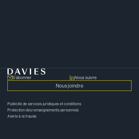
sophistiquées pour protéger vos
intérêts personnels, financiers et
commerciaux.
PARTAGER
Copier le lien
S’abonner
Nous suivre
Nous joindre
Publicité de services juridiques et conditions
Protection des renseignements personnels
Alerte à la fraude