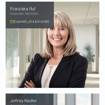
Franziska
Ruf
Associée
,
Montréal
Courriel
514.841.6480
Jeffrey
Nadler