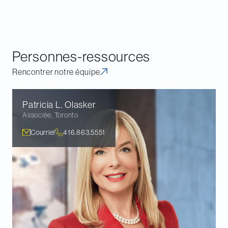
Personnes-ressources
Rencontrer notre équipe
Patricia L.
Olasker
Associée
,
Toronto
Courriel
416.863.5551