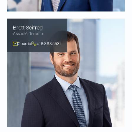
Brett
Seifred
Associé
,
Toronto
Courriel
416.863.5531