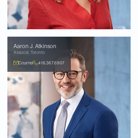
Aaron J.
Atkinson
Associé
,
Toronto
Courriel
416.367.6907