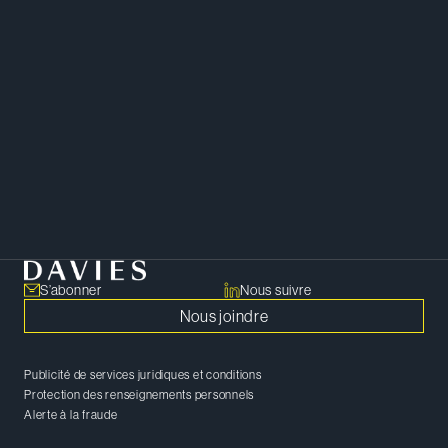
de connaissances de pointe et de
stratégies concrètes pour
résoudre et mettre derrière soi les
difficultés les plus complexes.
PARTAGER
Copier le lien
S’abonner
Nous suivre
Nous joindre
Publicité de services juridiques et conditions
Protection des renseignements personnels
Alerte à la fraude