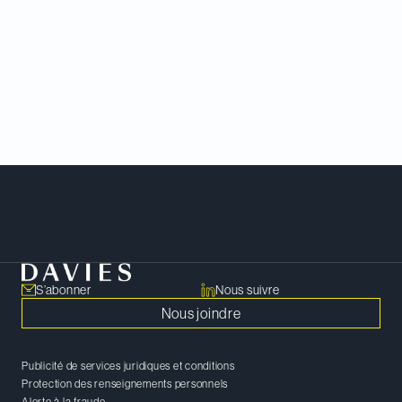
Chambers and Partners publie des guides
consacrés à la profession juridique depuis 1990.
Ceux-ci répertorient et classent les meilleurs
avocats et cabinets au monde en se fondant sur
une recherche objective approfondie.
Rencontrer notre équipe
S’abonner
Nous suivre
Nous joindre
Publicité de services juridiques et conditions
Protection des renseignements personnels