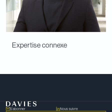
Expertise connexe
Rencontrer notre équipe
S’abonner
Nous suivre