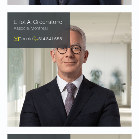
Elliot A.
Greenstone
Associé
,
Montréal
Courriel
514.841.6581