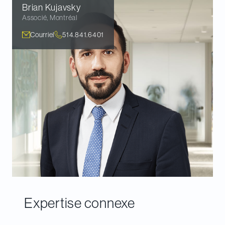
Brian
Kujavsky
Associé
,
Montréal
Courriel
514.841.6401
Expertise connexe