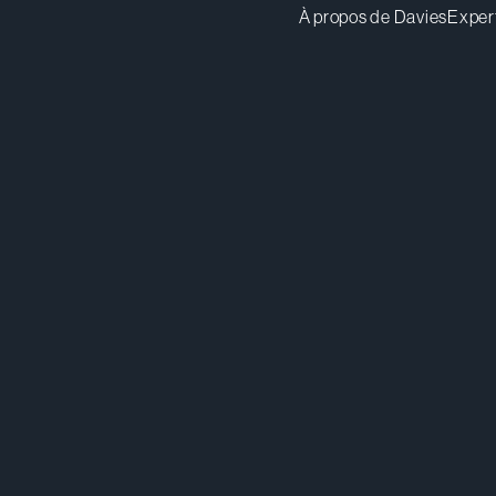
À propos de Davies
Exper