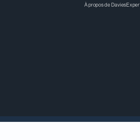
À propos de Davies
Exper
 un syndicat de preneurs fermes, dirigé par BMO Ma
itaux et Barclays, à titre de coordinateurs et teneu