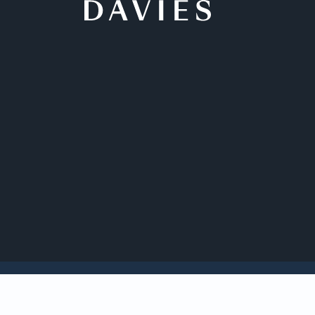
Perspectives
Davies a représenté
RBC Marchés des Cap