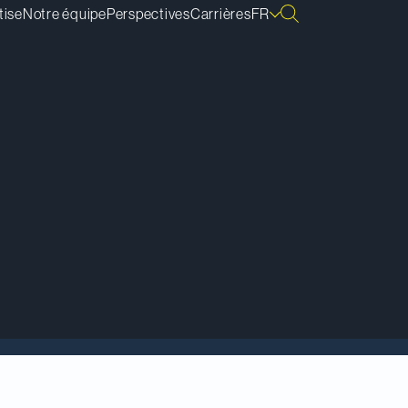
tise
Notre équipe
Perspectives
Carrières
FR
rchés des capitaux,
rs de livres