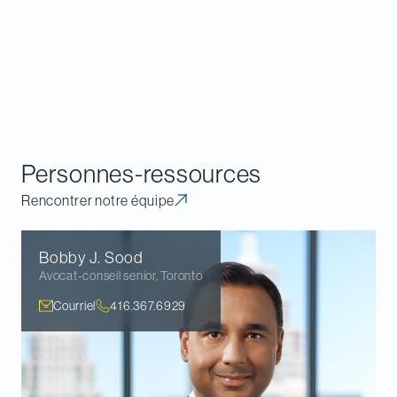
vérifications liées à ce domaine à l’avenir. Bien qu’il
soit possible de contester la délivrance d’une
demande à l’étape de son autorisation par la CF, il
pourrait être préférable de limiter la portée de la
demande de renseignements de l’ARC en
négociant avec elle en amont.
Personnes-ressources
Rencontrer notre équipe
Bobby J.
Sood
Avocat-conseil senior
,
Toronto
Courriel
416.367.6929