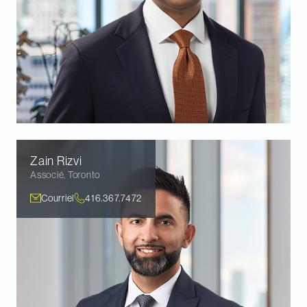
Zain
Rizvi
Associé
,
Toronto
Courriel
416.367.7472