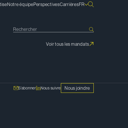
tise
Notre équipe
Perspectives
Carrières
FR
Voir tous les mandats
S'abonner
Nous joindre
S’abonner
Nous suivre