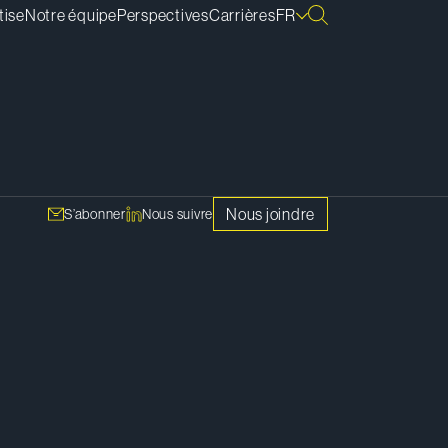
tise
Notre équipe
Perspectives
Carrières
FR
Nous joindre
S’abonner
Nous suivre