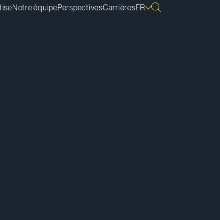
tise
Notre équipe
Perspectives
Carrières
FR
lécharger la bio
pier le lien de la bio