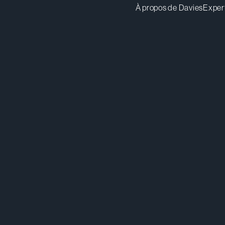
À propos de Davies
Exper
sdhillon@dwpv.com
Té
416.863.5522
Co
Toronto