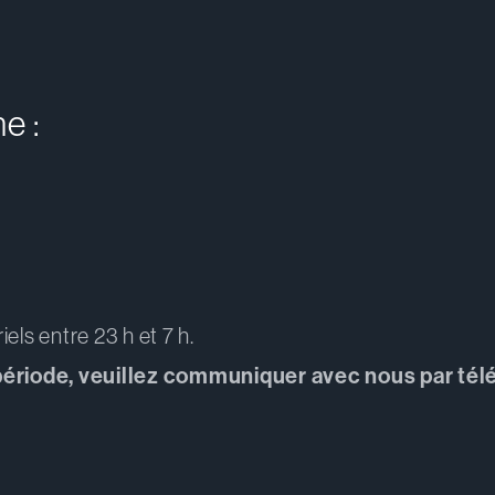
e :
els entre 23 h et 7 h.
 période, veuillez communiquer avec nous par té