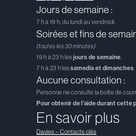
Jours de semaine :
7 h à 19 h, du lundi au vendredi.
Soirées et fins de semain
(toutes les 30 minutes)
jours de semaine
19 h à 23 h les
.
samedis et dimanches
7 h à 23 h les
.
Aucune consultation :
Personne ne consulte la boîte de courri
Pour obtenir de l’aide durant cette
En savoir plus
Davies – Contacts clés