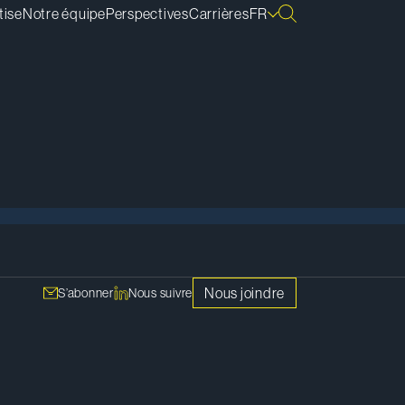
tise
Notre équipe
Perspectives
Carrières
FR
Tout afficher
Nous joindre
S’abonner
Nous suivre