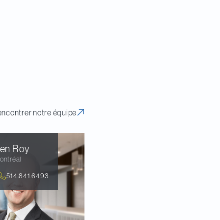
ncontrer notre équipe
ien
Roy
ontréal
514.841.6493