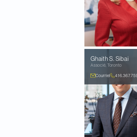
Ghaith S.
Sibai
Associé
,
Toronto
Courriel
416.367.75