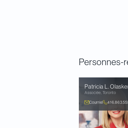
Ouvrir le guide
Personnes-r
Patricia L.
Olaske
Associée
,
Toronto
Courriel
416.863.55