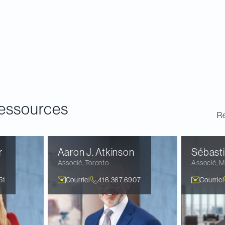
essources
Re
r
Aaron J.
Atkinson
Sébast
Associé
,
Toronto
Associé
,
M
51
Courriel
416.367.6907
Courriel