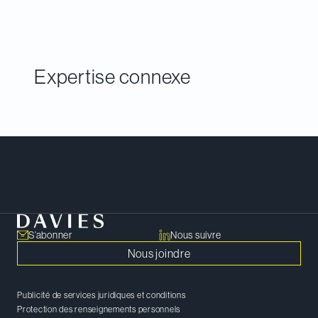
12 mois précédents. Un seul prix du cabinet de
l’année en droit de la concurrence est décerné.
Expertise connexe
Rencontrer notre équipe
S’abonner
Nous suivre
Nous joindre
Publicité de services juridiques et conditions
Protection des renseignements personnels