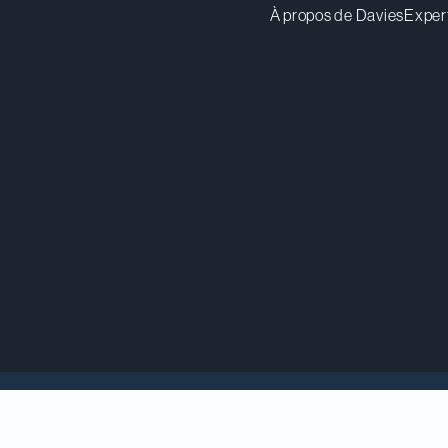
À propos de Davies
Exper
ared Solinger ont été récompensés lors du gala de r
 qui a eu lieu hier soir au Liberty Grand, à Toronto. C