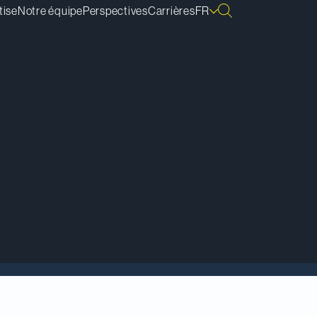
tise
Notre équipe
Perspectives
Carrières
FR
emise des prix
ette