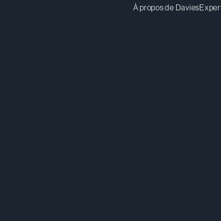
À propos de Davies
Exper