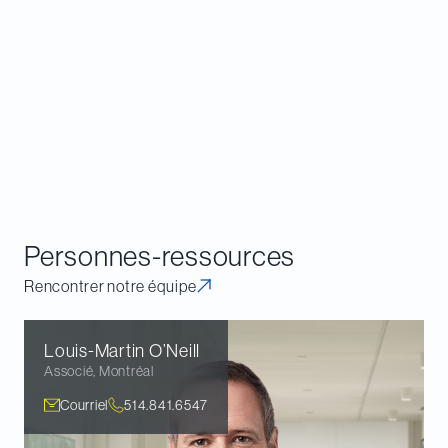
conseillers externes expérimentés chaque fois
qu’une organisation fait face à des questions
réglementaires pour éviter les écueils qui
pourraient non seulement affecter la capacité
d’une entreprise de conclure des contrats avec le
gouvernement, mais aussi avoir des répercussions
néfastes à long terme sur celle-ci.
Personnes-ressources
Rencontrer notre équipe
Louis-Martin
O’Neill
Associé
,
Montréal
Courriel
514.841.6547