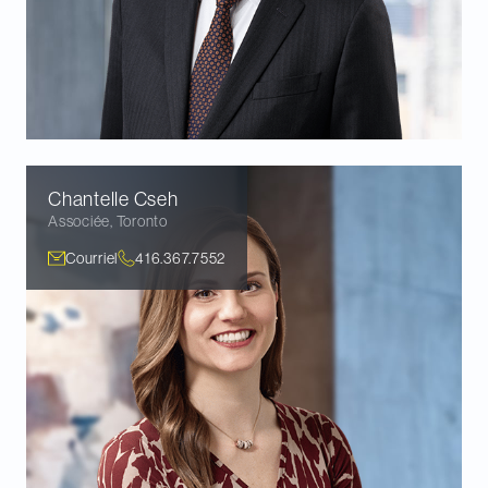
Chantelle
Cseh
Associée
,
Toronto
Courriel
416.367.7552