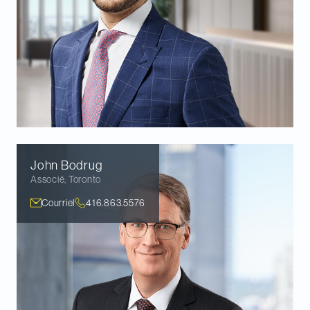
John
Bodrug
Associé
,
Toronto
Courriel
416.863.5576