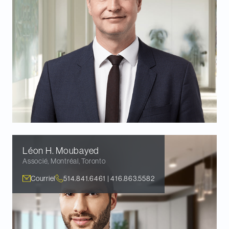
Léon H.
Moubayed
Associé
,
Montréal, Toronto
Courriel
514.841.6461 | 416.863.5582