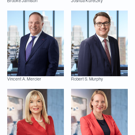
Brooke
Jamison
Joshua
Kuretzky
Vincent A.
Mercier
Robert S.
Murphy