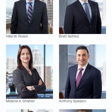
Hillel W.
Rosen
Brett
Seifred
Melanie A.
Shishler
Anthony
Spadaro