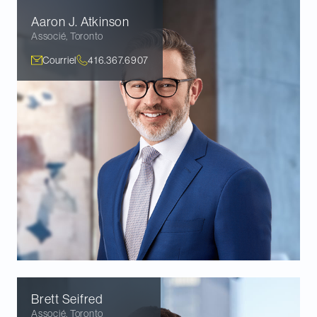
Aaron J.
Atkinson
Associé
,
Toronto
Courriel
416.367.6907
Brett
Seifred
Associé
,
Toronto