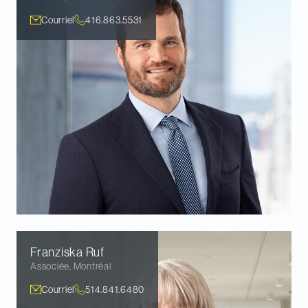
Courriel
416.863.5531
Franziska
Ruf
Associée
,
Montréal
Courriel
514.841.6480