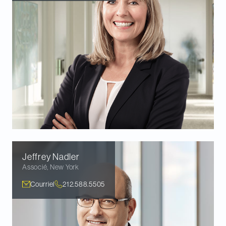
Jeffrey
Nadler
Associé
,
New York
Courriel
212.588.5505