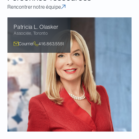
Rencontrer notre équipe
Patricia L.
Olasker
Associée
,
Toronto
Courriel
416.863.5551