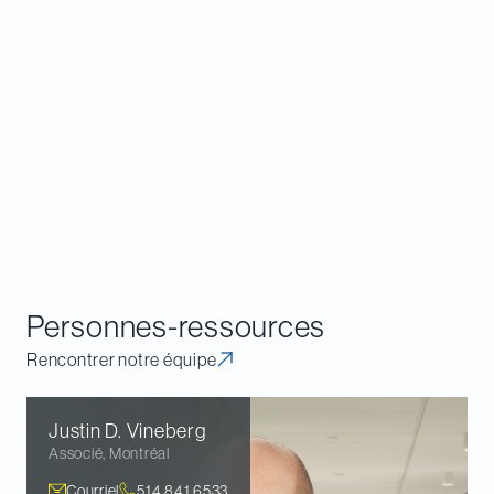
la Régie.
Cette mesure constitue un pas vers l’allègement du
fardeau administratif imposé aux promoteurs de
concours ouverts aux résidents du Québec, mais il
importe de savoir que les concours publicitaires
demeurent assujettis à la législation sur la langue
française. De plus, tous les concours publicitaires
inscrits auprès de la Régie avant le 27 octobre
2023 continuent d’être régis par Loi et les Règles.
Personnes-ressources
Rencontrer notre équipe
Justin D.
Vineberg
Associé
,
Montréal
Courriel
514.841.6533