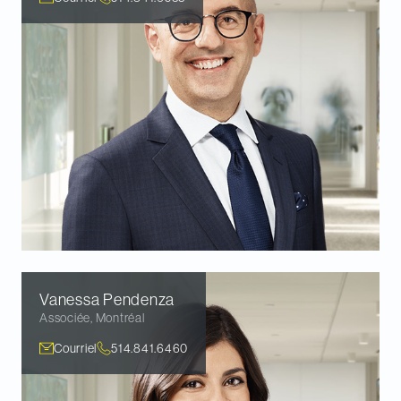
Vanessa
Pendenza
Associée
,
Montréal
Courriel
514.841.6460