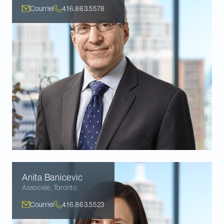
Courriel
416.863.5578
Anita
Banicevic
Associée
,
Toronto
Courriel
416.863.5523