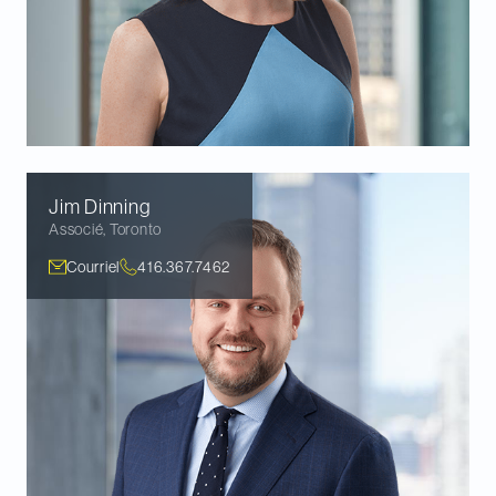
Jim
Dinning
Associé
,
Toronto
Courriel
416.367.7462