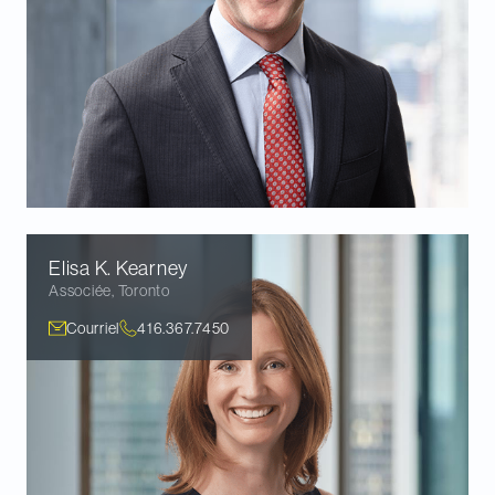
Elisa K.
Kearney
Associée
,
Toronto
Courriel
416.367.7450