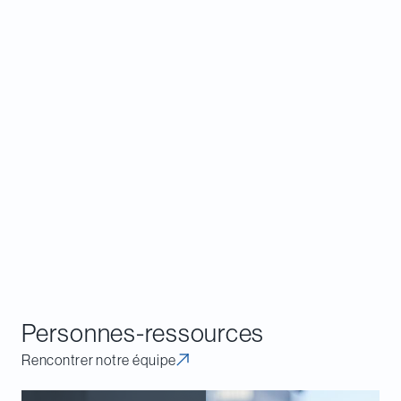
importante de faire valoir son point de vue que les
personnes susceptibles d’être touchées par les
réformes législatives futures pouvant émerger de
la consultation devraient saisir.
Le groupe spécialiste du droit de la concurrence
de Davies se fera un plaisir de vous guider si vous
souhaitez discuter des modifications proposées
ou participer au processus de consultation
annoncé. N’hésitez pas à communiquer avec l’une
ou l’autre des personnes-ressources indiquées ci-
après.
Personnes-ressources
Rencontrer notre équipe