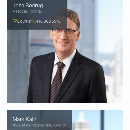
John
Bodrug
Associé
,
Toronto
Courriel
416.863.5576
Mark
Katz
Avocat-conseil senior
,
Toronto