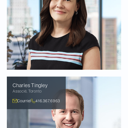
Charles
Tingley
Associé
,
Toronto
Courriel
416.367.6963